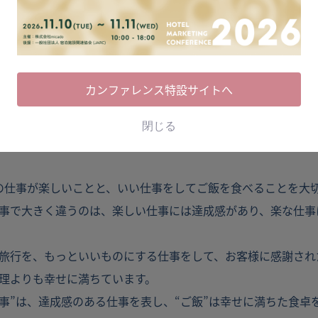
019年の創業以来、国内外問わず名だたる素晴らしい宿泊施設を支
施設様にお声がけを頂戴し、事業規模も大幅に拡大しております
ほどの評価を頂戴できているのは、研究を怠らず、確かな技術
これからも宿泊施設の皆様に、本当のマーケティングを優しく
カンファレンス特設サイトへ
閉じる
飯を食べる
毎日の仕事が楽しいことと、いい仕事をしてご飯を食べることを大
事で大きく違うのは、楽しい仕事には達成感があり、楽な仕事
旅行を、もっといいものにする仕事をして、お客様に感謝され
理よりも幸せに満ちています。
い仕事”は、達成感のある仕事を表し、“ご飯”は幸せに満ちた食卓