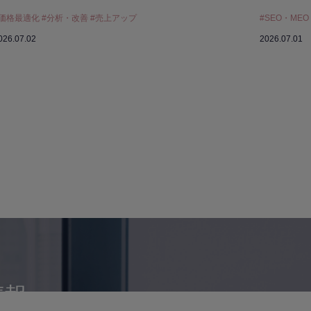
#価格最適化 #分析・改善 #売上アップ
#SEO・ME
026.07.02
2026.07.01
情報