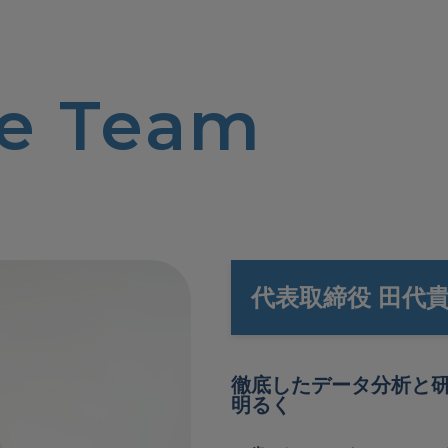
ve Team
代表取締役 田代
徹底したデータ分析と
明るく