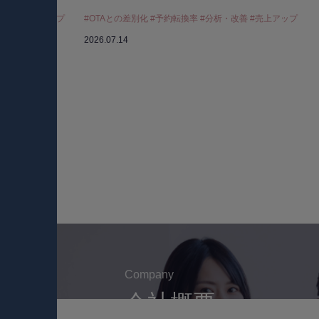
最適化 #売上アップ
#OTAとの差別化 #予約転換率 #分析・改善 #売上アップ
2026.07.14
Company
会社概要