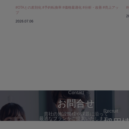
#OTAとの差別化 #予約転換率 #価格最適化 #分析・改善 #売上アッ
プ
2
2026.07.06
Contact
お問合せ
Recruit
貴社の施設規模や課題に沿って
最適なプランをご提案いたします→
採用