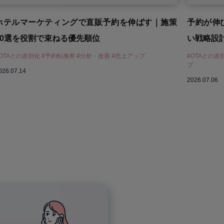
ホテルマーケティングで直販予約を伸ばす｜施策
予約が伸
10選を役割で束ねる優先順位
い戦略設
OTAとの差別化 #予約転換率 #分析・改善 #売上アップ
#OTAとの差
プ
026.07.14
2026.07.06