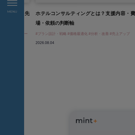
MENU
「導入」より先
ホテルコンサルティングとは？支援内容・
場・依頼の判断軸
析・改善 #ホテルマー
#プラン設計・戦略 #価格最適化 #分析・改善 #売上アップ
2026.08.04