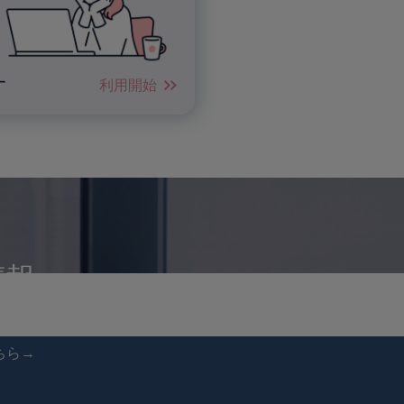
す
利用開始
情報
ちら→