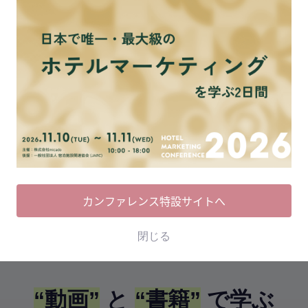
費用相
レベニューマネジメントの本質とは？ホテルの価
値は、価格に変えられる
#OTA #ホテルマーケティング #価格変動 #価格最適化 #売上アップ
#
2
カンファレンス特設サイトへ
閉じる
“動画”
と
“書籍”
で学ぶ