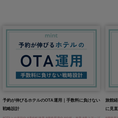
予約が伸びるホテルのOTA運用｜手数料に負けない
旅館
戦略設計
に見直
#OTAとの差別化 #予約転換率 #価格最適化 #分析・改善 #売上アップ
#価格最