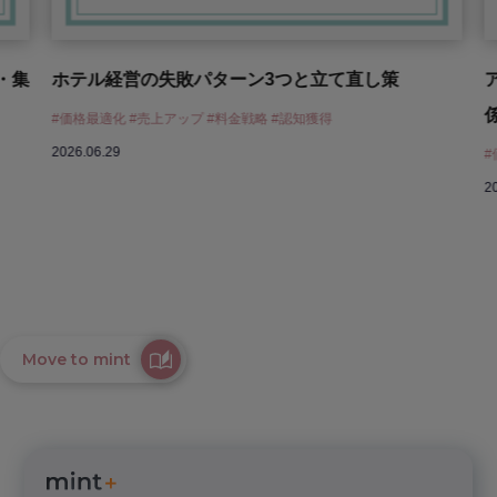
ホテル経営の失敗パターン3つと立て直し策
アロッ
係を壊
#価格最適化 #売上アップ #料金戦略 #認知獲得
2026.06.29
#価格最
2026.06
Move to mint