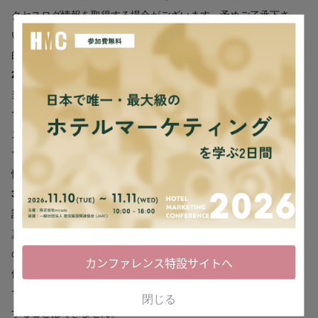
クセスログ情報を取得する場合がございます。予めご了承下さ
い。アクセスログの取得はお客様の個人情報を特定することを目
的としたものではありません。
2. クッキーについて
当サイトでは、より快適にご利用して頂くために、サイトの一部
でクッキー (Cookie)を使用しております。クッキー及びIPアドレ
ス情報については、それら単独では特定の個人を識別することが
できないため、個人情報とは考えておりません。なお、クッキー
情報については、ブラウザの設定で拒否することが可能です。
3. 記事コンテンツの取り扱いについて
記事コンテンツに掲載される全ての文章、イラスト、ロゴ、写
真、動画、セミナー動画、eBook、会員限定コンテンツ、その他
の全ての情報は、当社または第三者が著作権を有しております。
カンファレンス特設サイトへ
個人的な利用など著作権法によって認められる場合を除き、無断
で転載、複製、放送、公衆送信、翻訳、販売、貸与などの利用を
閉じる
することはできません。