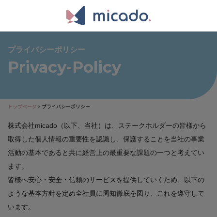
MENU
プライバシーポリシー
Privacy-Policy
トップページ
>
プライバシーポリシー
株式会社micado（以下、当社）は、ステークホルダーの皆様から
取得した個人情報の重要性を認識し、保護することを当社の事業
活動の基本であると共に経営上の最重要な課題の一つと考えてい
ます。
皆様へ安心・安全・信頼のサービスを提供していくため、以下の
ような基本方針を定め全社員に周知徹底を図り、これを遵守して
います。