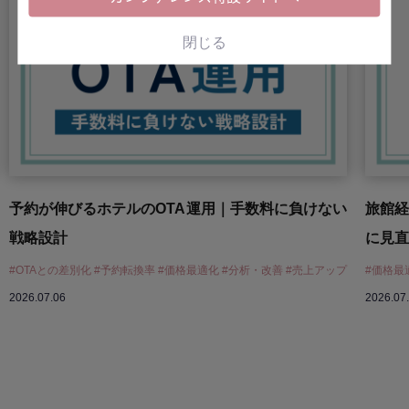
閉じる
予約が伸びるホテルのOTA運用｜手数料に負けない
旅館
戦略設計
に見直
#OTAとの差別化 #予約転換率 #価格最適化 #分析・改善 #売上アップ
#価格最
2026.07.06
2026.07